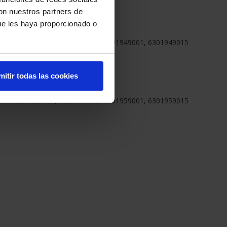
con nuestros partners de
ue les haya proporcionado o
015, 6301947001, 6301947015, 6301949001, 6301949015
mitir todas las cookies
015, 6301957001, 6301957015, 6301959001, 6301959015