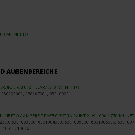
400 ML NETTO
D AUßENBEREICHE
U, GRÜN, GRAU, SCHWARZ,500 ML NETTO
, 630106001, 630107001, 630109001
ML NETTO / AMPERE TRAFFIC EXTRA PAINT XL® 1000 / 750 ML NETTO 
2000, 6301003000, 6301004000, 6301005000, 6301006000, 6301007
, 10615, 10616