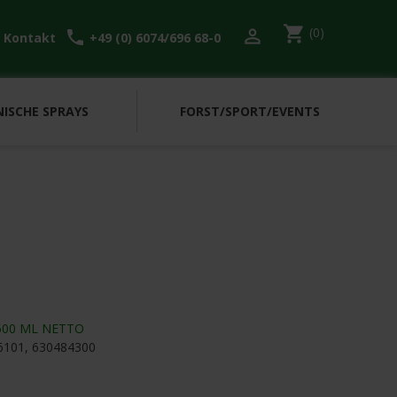
shopping_cart
(0)

l
call
Kontakt
+49 (0) 6074/696 68-0
ISCHE SPRAYS
FORST/SPORT/EVENTS
500 ML NETTO
6101, 630484300