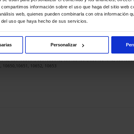
s, compartimos información sobre el uso que haga del sitio web 
 análisis web, quienes pueden combinarla con otra información q
ROT, BLAU, GRAU, SCHWARZ
r del uso que haya hecho de sus servicios.
2015, 6301943001, 6301943015, 6301944001, 6301944015, 6301946
, 10640, 10641, 10630, 10631
sarias
Personalizar
Per
 WEISS, ROT, BLAU, GRAU, SCHWARZ
5015, 6301953001, 6301953015, 6301954001, 6301954015, 6301956
9, 10650,10651, 10652, 10653