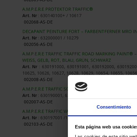
A.M.P.E.R.E PROTEKTOR TRAFFIC®
Art. Nr
: 630140100+ / 10617
002068-AS-DE
DECAPANT PEINTURE FORT – FARBENTFERNER MRO IN
Art. Nr
: 632000001 / 10279
002056-AS-DE
A.M.P.E.R.E TRAFFIC TRAFFIC ROAD MARKING PAINT®
WEISS, GELB, ROT, BLAU, GRÜN, SCHWARZ
Art. Nr
: 630191000, 630191001, 630192000, 63019200
10625, 10626, 10627, 10628, 10629, 10654, 10655, 10656
002008-AS-DE
A.M.P.E.R.E TRAFFIC SOLVENT ROAD MARKING PAINT
Art. Nr
: 630190001, 630190000, 630190013 / 10621
002007-AS-DE
Consentimiento
A.M.P.E.R.E TRAFFIC VARNISH ROAD MARKING PAINT® 
Art. Nr
: 630197001 /12436
002103-AS-DE
Esta página web usa cookie
Las cookies de este sitio we