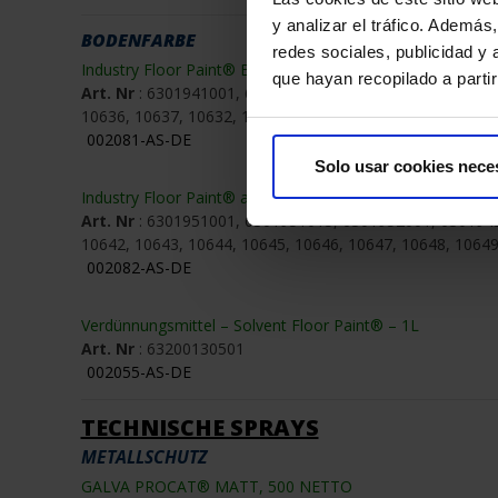
y analizar el tráfico. Ademá
BODENFARBE
redes sociales, publicidad y
Industry Floor Paint® Bodenmarkierungsfarbe WEISS, 
que hayan recopilado a parti
Art. Nr
: 6301941001, 6301941015, 6301942001, 630194
10636, 10637, 10632, 10633, 10638, 10639, 10634,10635
002081-AS-DE
Solo usar cookies nece
Industry Floor Paint® antislip Bodenmarkierungsfarbe
Art. Nr
: 6301951001, 6301951015, 6301952001, 630194
10642, 10643, 10644, 10645, 10646, 10647, 10648, 1064
002082-AS-DE
Verdünnungsmittel – Solvent Floor Paint® – 1L
Art. Nr
: 63200130501
002055-AS-DE
TECHNISCHE SPRAYS
METALLSCHUTZ
GALVA PROCAT® MATT, 500 NETTO