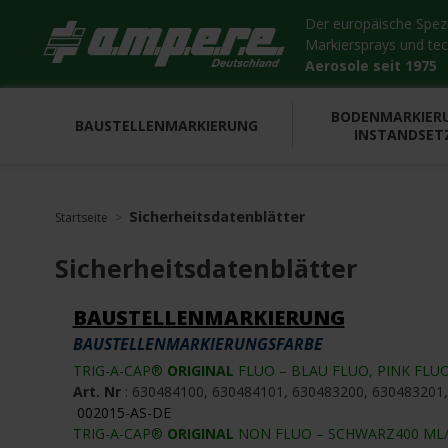
Der europäische Spezia
Markiersprays und te
Aerosole seit 1975
BODENMARKIER
BAUSTELLENMARKIERUNG
INSTANDSET
Sicherheitsdatenblätter
Startseite
Sicherheitsdatenblätter
BAUSTELLENMARKIERUNG
BAUSTELLENMARKIERUNGSFARBE
TRIG-A-CAP®
ORIGINAL
FLUO – BLAU FLUO, PINK FLUO
Art. Nr
: 630484100, 630484101, 630483200, 630483201
002015-AS-DE
TRIG-A-CAP®
ORIGINAL
NON FLUO – SCHWARZ400 ML/