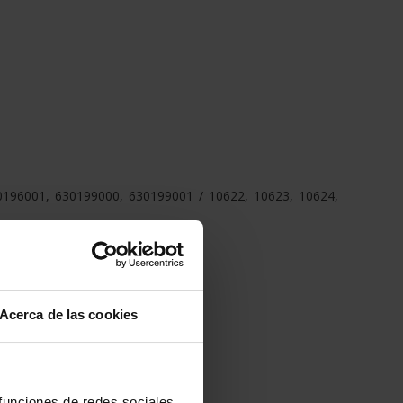
196001, 630199000, 630199001 / 10622, 10623, 10624,
5L, 1L
Acerca de las cookies
 funciones de redes sociales