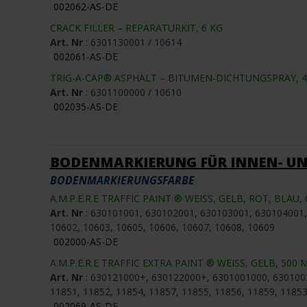
002062-AS-DE
CRACK FILLER – REPARATURKIT, 6 KG
Art. Nr
: 6301130001 / 10614
002061-AS-DE
TRIG-A-CAP® ASPHALT – BITUMEN-DICHTUNGSPRAY, 
Art. Nr
: 6301100000 / 10610
002035-AS-DE
BODENMARKIERUNG FÜR INNEN- UN
BODENMARKIERUNGSFARBE
A.M.P.E.R.E TRAFFIC PAINT ® WEISS, GELB, ROT, BLA
Art. Nr
: 630101001, 630102001, 630103001, 630104001
10602, 10603, 10605, 10606, 10607, 10608, 10609
002000-AS-DE
A.M.P.E.R.E TRAFFIC EXTRA PAINT ® WEISS, GELB, 500 
Art. Nr
: 630121000+, 630122000+, 6301001000, 630100
11851, 11852, 11854, 11857, 11855, 11856, 11859, 11853
002069-AS-DE