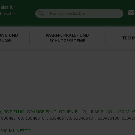
list für
emai

chnische
UNG UND
WARN-, PRALL- UND
TECHN
ZUNG
SCHUTZSYSTEME
, ROT FLUO, ORANGE FLUO, GRUEN FLUO, LILAC FLUO – 400 ML/
, 630483100, 630483101, 630485100, 630485101, 630486100, 63048
500 ML NETTO