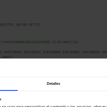
DUSTRY, 500 ML NETTO
 – STRAßENMARKIERUNGSFARBE, 25 KG UND 5 KG
1, 630193000, 630193001, 630194000, 630194001, 630196000, 630
, 10657
® – VERDÜNNUNGSMITTEL FÜR STRAßENMARKIERUNGSFARBE, 20L, 
Detalles
– LACK FÜR STRASSENLACK 5 KG
s
b se usan para personalizar el contenido y los anuncios, ofrecer