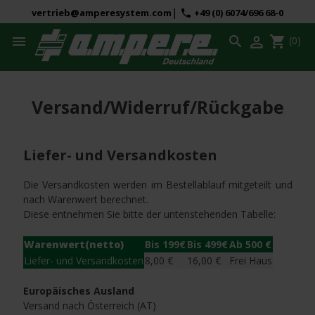
|
vertrieb@amperesystem.com
+49 (0) 6074/696 68-0
phone



shopping_cart
(0)
Versand/Widerruf/Rückgabe
Liefer- und Versandkosten
Die Versandkosten werden im Bestellablauf mitgeteilt und
nach Warenwert berechnet.
Diese entnehmen Sie bitte der untenstehenden Tabelle:
Warenwert(netto)
Bis 199€
Bis 499€
Ab 500 €
Liefer- und Versandkosten
8,00 €
16,00 €
Frei Haus
Europäisches Ausland
Versand nach Österreich (AT)