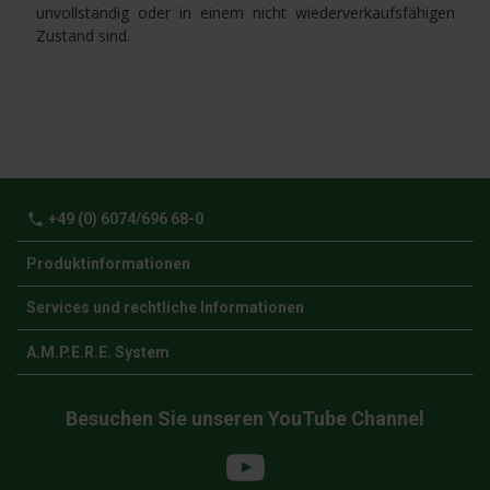
unvollständig oder in einem nicht wiederverkaufsfähigen
Zustand sind.
phone
+49 (0) 6074/696 68-0
Produktinformationen
Services und rechtliche Informationen
A.M.P.E.R.E. System
Besuchen Sie unseren YouTube Channel
YouTube