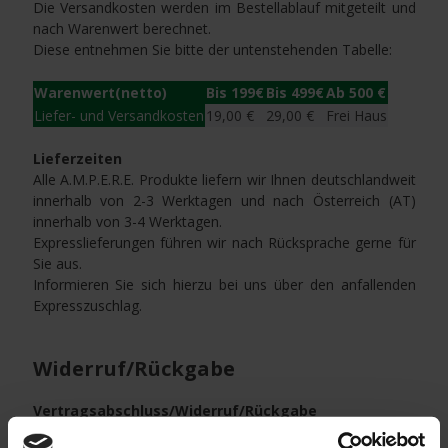
Die Versandkosten werden im Bestellablauf mitgeteilt und
nach Warenwert berechnet.
Diese entnehmen Sie bitte der untenstehenden Tabelle:
Warenwert(netto)
Bis 199€
Bis 499€
Ab 500 €
Liefer- und Versandkosten
19,00 €
29,00 €
Frei Haus
Lieferzeiten
Alle A.M.P.E.R.E. Produkte liefern wir Ihnen deutschlandweit
innerhalb von 2-3 Werktagen und nach Österreich (AT)
innerhalb von 3-4 Werktagen.
Expresslieferungen führen wir nach Rücksprache gerne für
Sie aus.
Informieren Sie sich hierzu bei uns über den anfallenden
Expresszuschlag.
Widerruf/Rückgabe
Vertragsabschluss/Widerruf/Rückgabe
Der Vertragsabschluss kommt durch Annahme der