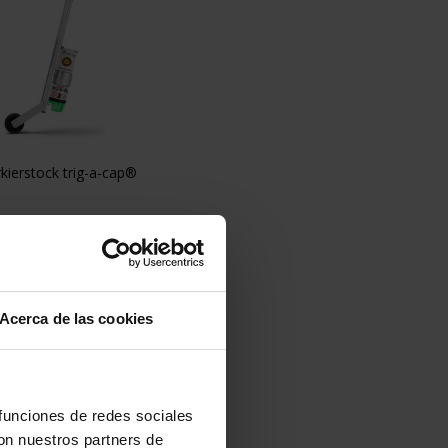
kierstock trig-a-cap®

Vorschau
49,50 €
Acerca de las cookies
 funciones de redes sociales
con nuestros partners de