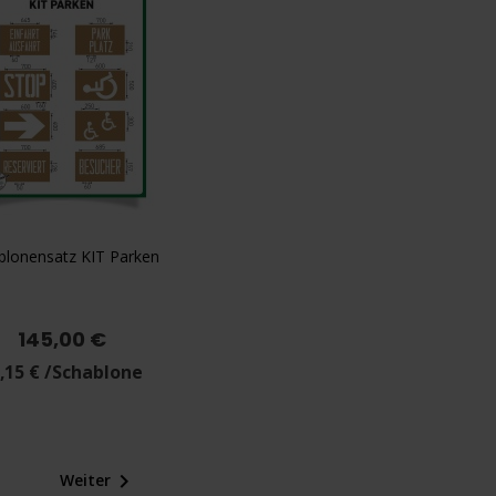
blonensatz KIT Parken

Vorschau
145,00 €
,15 € /Schablone

Weiter