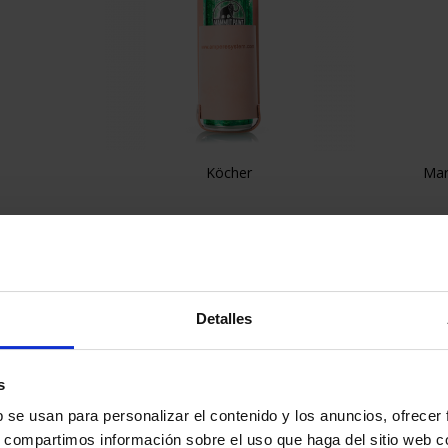
Köcher
Mar

Vorschau
29,90 €
Detalles
s
b se usan para personalizar el contenido y los anuncios, ofrecer
s, compartimos información sobre el uso que haga del sitio web 