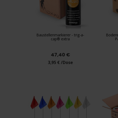
Baustellenmarkierer - trig-a-
Bodenm

Vorschau
cap® extra
P
+5
Gelb
Weiß
Schwarz
Rot
Gelb
Ge
Fluo
Fluo
47,40 €
3,95 € /Dose