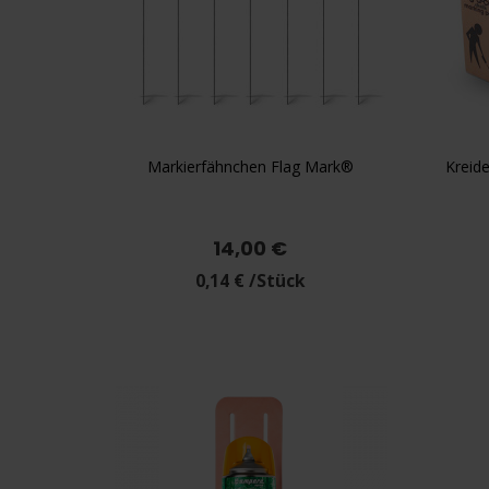
Markierfähnchen Flag Mark®
Kreide

Vorschau
+2
Gelb
Rot
Blau
Grün
Orange
Ge
14,00 €
0,14 € /Stück