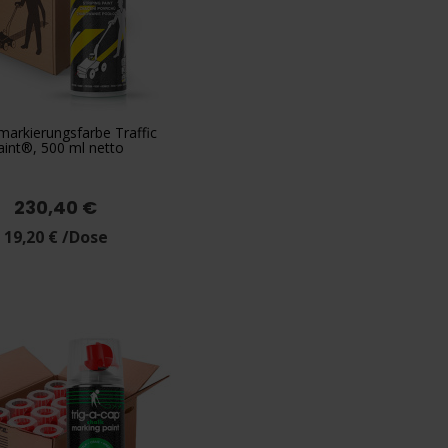
arkierungsfarbe Traffic

Vorschau
aint®, 500 ml netto
+2
lb
Rot
Blau
Grün
Grau
230,40 €
19,20 € /Dose