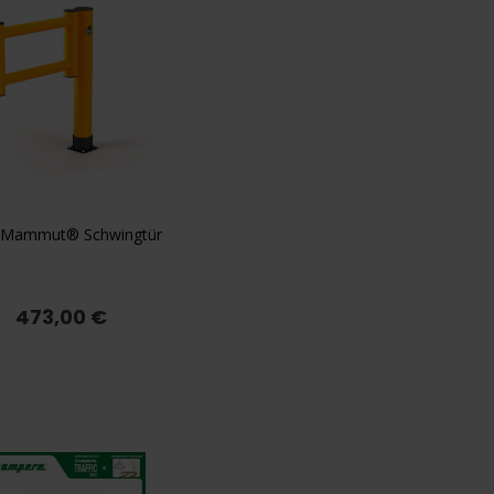
-Mammut® Schwingtür

Vorschau
473,00 €