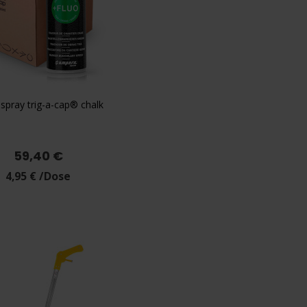
spray trig-a-cap® chalk

Vorschau
+2
lb
Weiß
Rot
Blau
Pink
Fluo
59,40 €
4,95 € /Dose