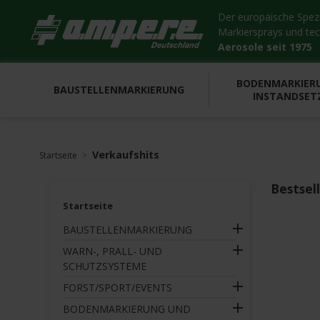
Der europäische Spezia
Markiersprays und te
Aerosole seit 1975
BODENMARKIER
BAUSTELLENMARKIERUNG
INSTANDSET
Verkaufshits
Startseite
Bestsel
Startseite

BAUSTELLENMARKIERUNG

WARN-, PRALL- UND
SCHUTZSYSTEME

FORST/SPORT/EVENTS

BODENMARKIERUNG UND