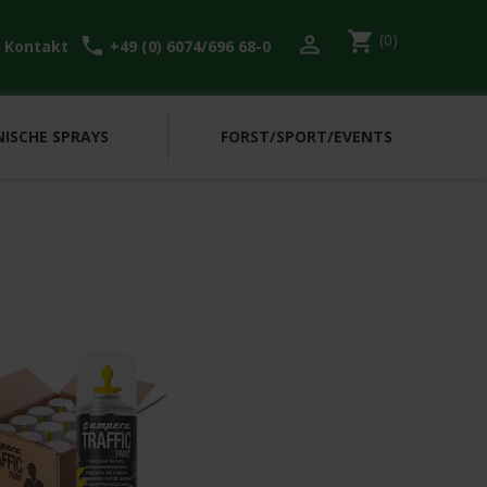
shopping_cart
(0)

l
call
Kontakt
+49 (0) 6074/696 68-0
ISCHE SPRAYS
FORST/SPORT/EVENTS