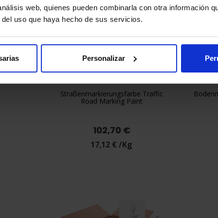
 análisis web, quienes pueden combinarla con otra información q
r del uso que haya hecho de sus servicios.
sarias
Personalizar
Per
Straßenmarkierungsfarbe Traffic
Bodenm

Vorschau
Road Marking Paint
+1
Gelb
Rot
Blau
Grün
Schwarz
102,70 €
17,12 € /Kg