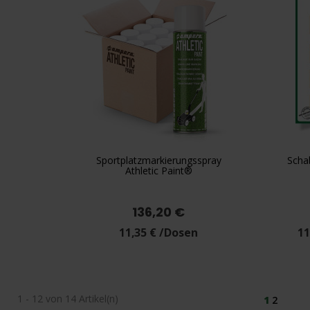
Sportplatzmarkierungsspray
Scha

Vorschau
Athletic Paint®
136,20 €
11,35 € /Dosen
11
1 - 12 von 14 Artikel(n)
1
2