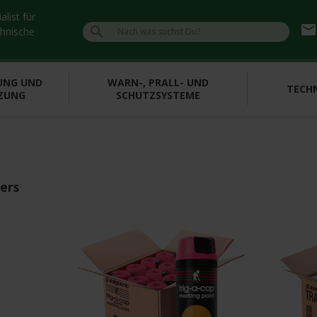
list für
emai

chnische
UNG UND
WARN-, PRALL- UND
TECHN
ZUNG
SCHUTZSYSTEME
lers