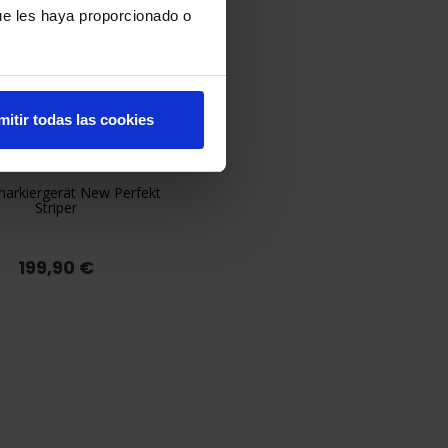
ue les haya proporcionado o
mitir todas las cookies
arkiergerät New Perfekt

Vorschau
Striper
199,90 €