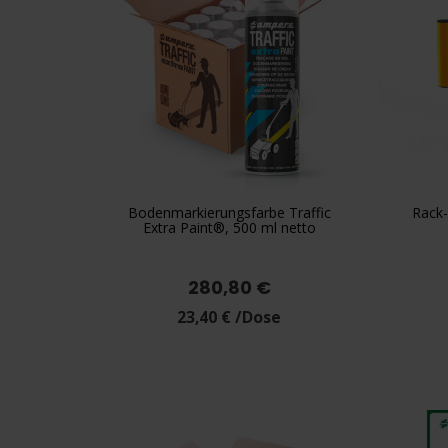
Bodenmarkierungsfarbe Traffic
Rack

Vorschau
Extra Paint®, 500 ml netto
Gelb
Weiss
280,80 €
23,40 € /Dose