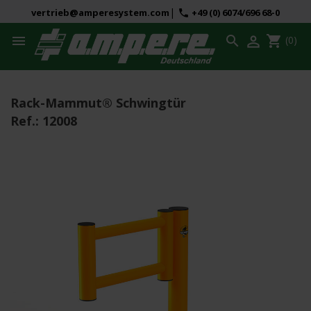
|
vertrieb@amperesystem.com
+49 (0) 6074/696 68-0
phone



shopping_cart
(0)
Rack-Mammut® Schwingtür
Ref.:
12008