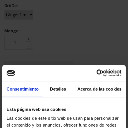
Größe:
Menge:
794,90 €
Endbetrag inkl MwSt.:
945,93 €
Verpackungseinheit:
1 Stück
Consentimiento
Detalles
Acerca de las cookies
IN DEN WARENKORB LEGEN
Esta página web usa cookies
Las cookies de este sitio web se usan para personalizar
INFORMATIONEN ANFRAGEN
el contenido y los anuncios, ofrecer funciones de redes