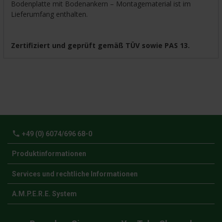
Bodenplatte mit Bodenankern – Montagematerial ist im
Lieferumfang enthalten.
Zertifiziert und geprüft gemäß TÜV sowie PAS 13.
phone
+49 (0) 6074/696 68-0
Produktinformationen
Services und rechtliche Informationen
A.M.P.E.R.E. System