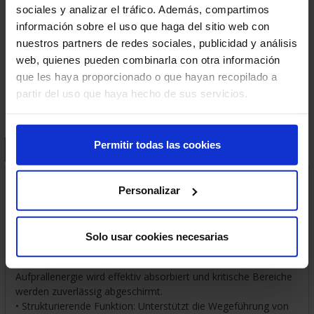
sociales y analizar el tráfico. Además, compartimos
información sobre el uso que haga del sitio web con
nuestros partners de redes sociales, publicidad y análisis
Geschatzte Lieferfrist:
2-3 Tage
web, quienes pueden combinarla con otra información
Sichere Zahlung
que les haya proporcionado o que hayan recopilado a
Zufriedenheit garantiert
partir del uso que haya hecho de sus servicios.
Permitir todas las cookies
BESCHREIBUNG
LIEFER- UND VERSANDKOSTEN
®
Rack-Mammut
Rammschutzbarriere Doppelplanke
Personalizar
Zuverlässiger Anfahrschutz für Innen- und Außenbereiche mit
erhöhtem Schutzbedarf.
Solo usar cookies necesarias
Maximale Sicherheit bei intensiver Nutzung
• Doppelplankensystem für erhöhte Schutzwirkung:
Aufprallenergie wird effektiv absorbiert und kritische Bereiche
werden zuverlässig abgeschirmt.
• Strukturierende Funktion: Unterstützt die Wegeführung von