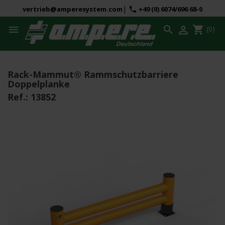
|
vertrieb@amperesystem.com
+49 (0) 6074/696 68-0
phone



shopping_cart
(0)
Rack-Mammut® Rammschutzbarriere
Doppelplanke
Ref.:
13852