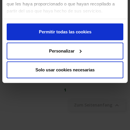
que les haya proporcionado o que hayan recopilado a
partir del uso que haya hecho de sus servicios.
Permitir todas las cookies
Personalizar
ECKSCHUTZ TYP A
102,60 €
Solo usar cookies necesarias
1 - 7 von 7 Artikel(n)
1

Zum Seitenanfang