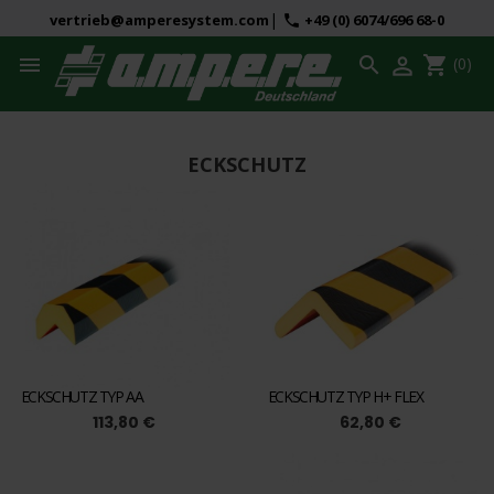
|
vertrieb@amperesystem.com
+49 (0) 6074/696 68-0
phone



shopping_cart
(0)
ECKSCHUTZ
ECKSCHUTZ TYP AA
ECKSCHUTZ TYP H+ FLEX
113,80 €
62,80 €