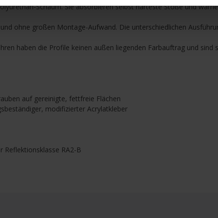
m Polyurethan-Schaum. Sie absorbieren selbst härteste Stöße und war
cher und ohne großen Montage-Aufwand. Die unterschiedlichen Ausfüh
hren haben die Profile keinen außen liegenden Farbauftrag und sind s
uben auf gereinigte, fettfreie Flächen
gsbeständiger, modifizierter Acrylatkleber
er Reflektionsklasse RA2-B