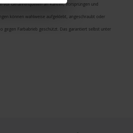
nen vor Gefahrenquellen an Kanten, Vorsprüngen und
rungen können wahlweise aufgeklebt, angeschraubt oder
o gegen Farbabrieb geschützt. Das garantiert selbst unter