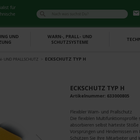
list für
emai

chnische
UNG UND
WARN-, PRALL- UND
TECHN
ZUNG
SCHUTZSYSTEME
ECKSCHUTZ TYP H
RN- UND PRALLSCHUTZ
ECKSCHUTZ TYP H
Artikelnummer:
633000805
Flexibler Warn- und Prallschutz
Die flexiblen Multifunktionsprofil
»
absorbieren selbst härteste Stöße
n
e
x
t
Vorsprüngen und Hindernissen im 
Schützen Sie Ihre Mitarbeiter und 