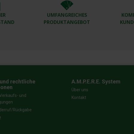
R W
UMFANGREICHES
KOM
TAND
PRODUKTANGEBOT
KUND
und rechtliche
A.M.P.E.R.E. System
ionen
Über uns
Verkaufs- und
Kontakt
ngungen
derruf/Rückgabe
z