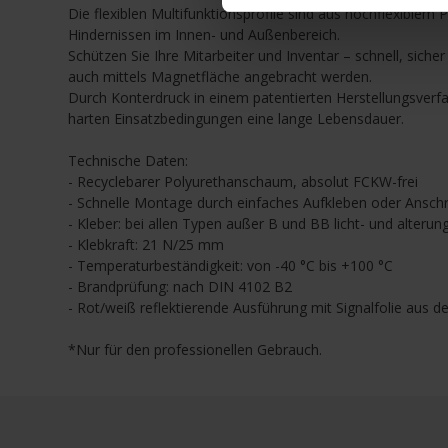
Die flexiblen Multifunktionsprofile sind aus hochflexible
Hindernissen im Innen- und Außenbereich.
Schützen Sie Ihre Mitarbeiter und Inventar – schnell, si
auch mittels Magnetfläche angebracht werden.
Durch Konterdruck in einem patentierten Herstellungsverfa
harten Einsatzbedingungen eine lange Lebensdauer.
Technische Daten:
- Recyclebarer Polyurethanschaum, absolut FCKW-frei
- Schnelle Montage durch einfaches Aufkleben oder Anschra
- Kleber: bei allen Typen außer B und BB licht- und alterun
- Klebkraft: 21 N/25 mm
- Temperaturbeständigkeit: von -40 °C bis +100 °C
- Brandprüfung: nach DIN 4102 B2
- Rot/weiß reflektierende Ausführung mit Signalfolie aus d
*Nur für den professionellen Gebrauch.