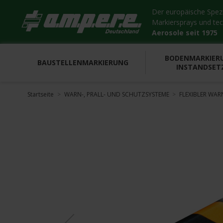
Der europäische Spezia
Markiersprays und te
Aerosole seit 1975
BODENMARKIER
BAUSTELLENMARKIERUNG
INSTANDSET
Startseite
WARN-, PRALL- UND SCHUTZSYSTEME
FLEXIBLER WA