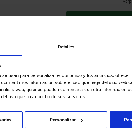
Verp
IN DEN WARE
INFORMATION
Detalles
Geschatzte Lieferfrist:
2-3 T
s
Sichere Zahlung
b se usan para personalizar el contenido y los anuncios, ofrecer
Zufriedenheit garantiert
s, compartimos información sobre el uso que haga del sitio web 
 análisis web, quienes pueden combinarla con otra información q
r del uso que haya hecho de sus servicios.
 VERSANDKOSTEN
sarias
Personalizar
Per