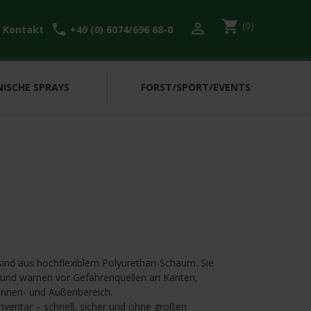
shopping_cart
(0)

l
call
Kontakt
+49 (0) 6074/696 68-0
ISCHE SPRAYS
FORST/SPORT/EVENTS
e sind aus hochflexiblem Polyurethan-Schaum. Sie
 und warnen vor Gefahrenquellen an Kanten,
Innen- und Außenbereich.
Inventar – schnell, sicher und ohne großen