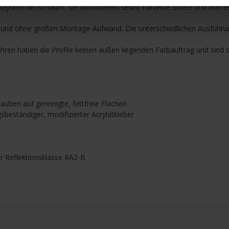
m Polyurethan-Schaum. Sie absorbieren selbst härteste Stöße und war
cher und ohne großen Montage-Aufwand. Die unterschiedlichen Ausfüh
hren haben die Profile keinen außen liegenden Farbauftrag und sind s
uben auf gereinigte, fettfreie Flächen
gsbeständiger, modifizierter Acrylatkleber
er Reflektionsklasse RA2-B