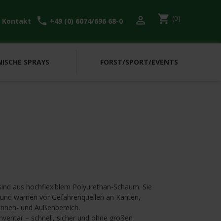
shopping_cart
(0)

l
call
Kontakt
+49 (0) 6074/696 68-0
ISCHE SPRAYS
FORST/SPORT/EVENTS
e sind aus hochflexiblem Polyurethan-Schaum. Sie
 und warnen vor Gefahrenquellen an Kanten,
Innen- und Außenbereich.
Inventar – schnell, sicher und ohne großen