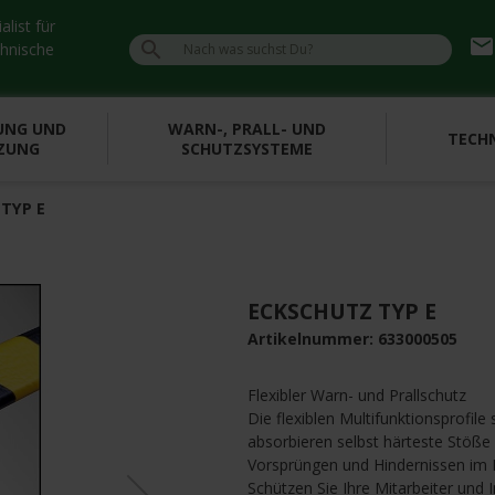
list für
emai

chnische
UNG UND
WARN-, PRALL- UND
TECHN
ZUNG
SCHUTZSYSTEME
TYP E
ECKSCHUTZ TYP E
Artikelnummer:
633000505
Flexibler Warn- und Prallschutz
Die flexiblen Multifunktionsprofil
»
absorbieren selbst härteste Stöße
n
e
x
t
Vorsprüngen und Hindernissen im 
Schützen Sie Ihre Mitarbeiter und 