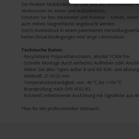
Die flexiblen Multifunktionsprofile sind aus hochflexible
Hindernissen im Innen- und Außenbereich.
Schützen Sie Ihre Mitarbeiter und Inventar – schnell, si
auch mittels Magnetfläche angebracht werden.
Durch Konterdruck in einem patentierten Herstellungsverfa
harten Einsatzbedingungen eine lange Lebensdauer.
Technische Daten:
- Recyclebarer Polyurethanschaum, absolut FCKW-frei
- Schnelle Montage durch einfaches Aufkleben oder Anschra
- Kleber: bei allen Typen außer B und BB licht- und alterun
- Klebkraft: 21 N/25 mm
- Temperaturbeständigkeit: von -40 °C bis +100 °C
- Brandprüfung: nach DIN 4102 B2
- Rot/weiß reflektierende Ausführung mit Signalfolie aus d
*Nur für den professionellen Gebrauch.