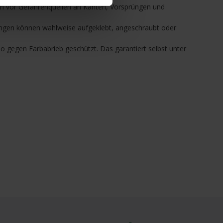
nen vor Gefahrenquellen an Kanten, Vorsprüngen und
rungen können wahlweise aufgeklebt, angeschraubt oder
o gegen Farbabrieb geschützt. Das garantiert selbst unter