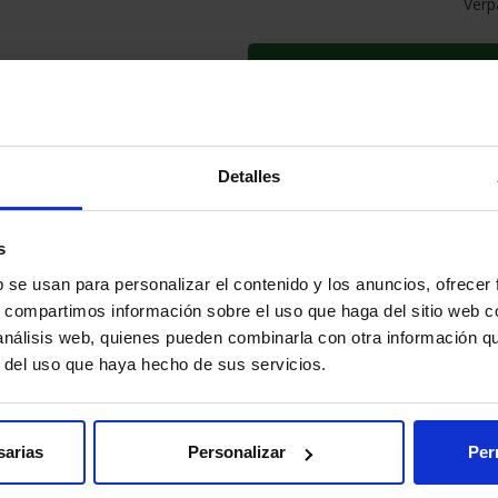
Verp
IN DEN WARE
INFORMATION
Detalles
Geschatzte Lieferfrist:
2-3 T
s
Sichere Zahlung
b se usan para personalizar el contenido y los anuncios, ofrecer
Zufriedenheit garantiert
s, compartimos información sobre el uso que haga del sitio web 
 análisis web, quienes pueden combinarla con otra información q
r del uso que haya hecho de sus servicios.
 VERSANDKOSTEN
sarias
Personalizar
Per