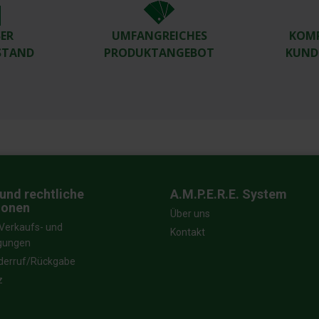
R W
UMFANGREICHES
KOM
TAND
PRODUKTANGEBOT
KUND
und rechtliche
A.M.P.E.R.E. System
ionen
Über uns
Verkaufs- und
Kontakt
ngungen
derruf/Rückgabe
z