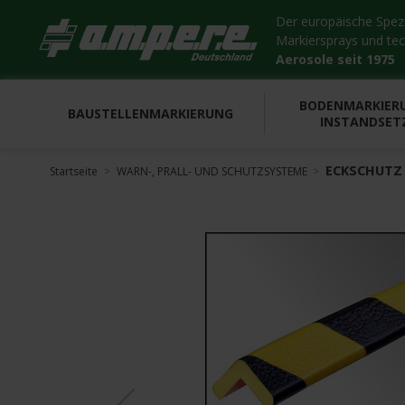
Der europäische Spezia
Markiersprays und te
Aerosole seit 1975
BODENMARKIER
BAUSTELLENMARKIERUNG
INSTANDSET
ECKSCHUTZ 
Startseite
WARN-, PRALL- UND SCHUTZSYSTEME