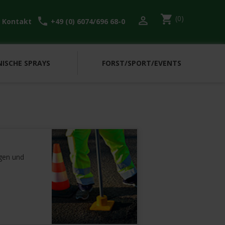
shopping_cart
(0)

l
call
Kontakt
+49 (0) 6074/696 68-0
ISCHE SPRAYS
FORST/SPORT/EVENTS
gen und