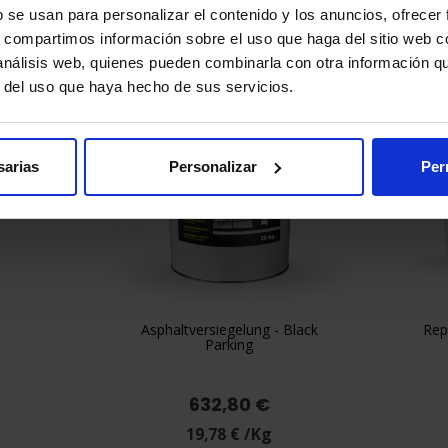
b se usan para personalizar el contenido y los anuncios, ofrecer
s, compartimos información sobre el uso que haga del sitio web 
 análisis web, quienes pueden combinarla con otra información q
r del uso que haya hecho de sus servicios.
sarias
Personalizar
Per
Asphaltversiegelung - Black
Repa

Vorschau
Parking
632,80 €
19,78 € /Kg