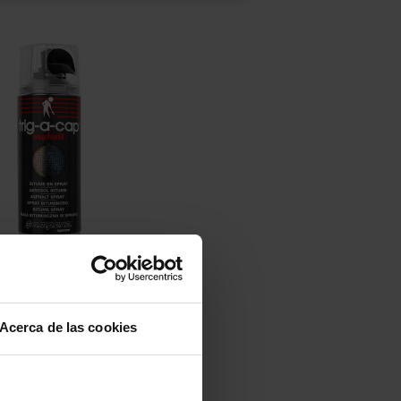
re Bitumenmasse trig-a-

Vorschau
cap® Asphalt
Acerca de las cookies
115,20 €
11,52 € /Dose