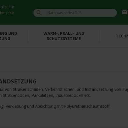
list für
emai

chnische
UNG UND
WARN-, PRALL- UND
TECHN
ZUNG
SCHUTZSYSTEME
TANDSETZUNG
ur von Straßenschäden, Verkehrsflächen, und Instandsetzung von Fu
in Straßenböden, Parkplätzen, Industrieböden etc.
ung, Verklebung und Abdichtung mit Polyurethanschaumstoff.