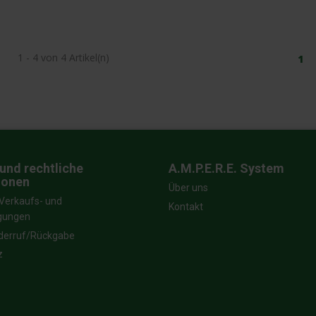
1 - 4 von 4 Artikel(n)
1
und rechtliche
A.M.P.E.R.E. System
ionen
Über uns
Verkaufs- und
Kontakt
ngungen
derruf/Rückgabe
z