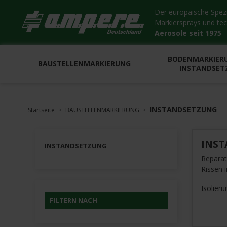
Der europäische Spezia
Markiersprays und te
Aerosole seit 1975
BODENMARKIER
BAUSTELLENMARKIERUNG
INSTANDSET
INSTANDSETZUNG
Startseite
BAUSTELLENMARKIERUNG
INS
INSTANDSETZUNG
Reparat
Rissen 
Isolier
FILTERN NACH