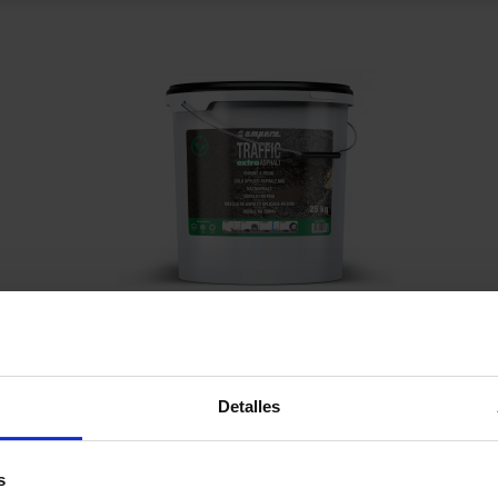
Kaltasphalt Traffic Extra Asphalt
Sprühba

Vorschau
Detalles
76,60 €
2,55 € /Kg
s