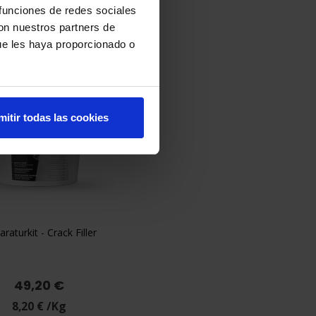
 funciones de redes sociales
con nuestros partners de
ue les haya proporcionado o
mitir todas las cookies
raturkit - Crack Filler

Vorschau
49,20 €
8,20 € /Kg