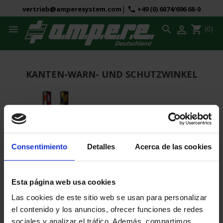
|
vertrieb@amperesystem.com
+49 (0) 6074/696 68-0
phone



shopping_cart
(0)
KANTEN-WARN- UND SCHUTZWINKEL
Consentimiento
Detalles
Acerca de las cookies
Kanten Warn- und Schutzwinkel
Esta página web usa cookies
105,00 €
Las cookies de este sitio web se usan para personalizar
el contenido y los anuncios, ofrecer funciones de redes
1 - 1 von 1 Artikel(n)
sociales y analizar el tráfico. Además, compartimos