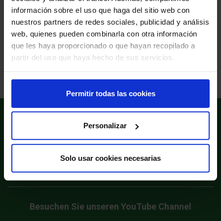
información sobre el uso que haga del sitio web con
1
nuestros partners de redes sociales, publicidad y análisis
web, quienes pueden combinarla con otra información

Zum Seitenanfang
que les haya proporcionado o que hayan recopilado a
partir del uso que haya hecho de sus servicios.
Permitir todas las cookies
phone
+49 (0) 6074/696 68-0
Personalizar
Produktinformationen
Services und rechtliche Informationen
Solo usar cookies necesarias
A.M.P.E.R.E. System
Besuchen Sie unseren YouTube Channel