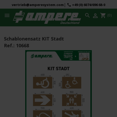
|
vertrieb@amperesystem.com
+49 (0) 6074/696 68-0
phone



shopping_cart
(0)
Schablonensatz KIT Stadt
Ref.:
10668