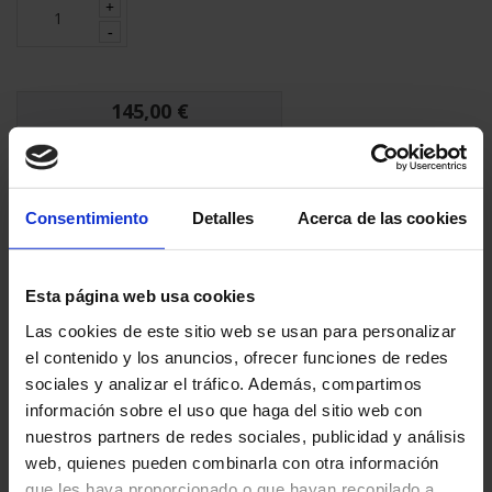
145,00 €
(11,15 € /Schablone)
Endbetrag inkl MwSt.:
172,55 €
Verpackungseinheit:
8 Schablonen
Consentimiento
Detalles
Acerca de las cookies
IN DEN WARENKORB LEGEN
Esta página web usa cookies
Las cookies de este sitio web se usan para personalizar
INFORMATIONEN ANFRAGEN
el contenido y los anuncios, ofrecer funciones de redes
sociales y analizar el tráfico. Además, compartimos
información sobre el uso que haga del sitio web con
Geschatzte Lieferfrist:
2-3 Tage
nuestros partners de redes sociales, publicidad y análisis
Sichere Zahlung
web, quienes pueden combinarla con otra información
Zufriedenheit garantiert
que les haya proporcionado o que hayan recopilado a