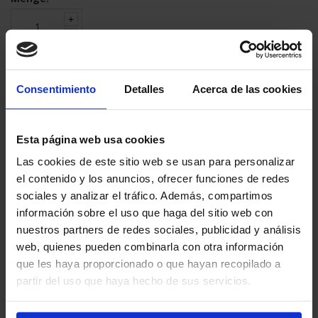
203,70 €
Consentimiento
Detalles
Acerca de las cookies
(10,72 € /Schablone)
Endbetrag inkl MwSt.:
242,40 €
Verpackungseinheit:
12 Schablonen
Esta página web usa cookies
Las cookies de este sitio web se usan para personalizar
el contenido y los anuncios, ofrecer funciones de redes
IN DEN WARENKORB LEGEN
sociales y analizar el tráfico. Además, compartimos
información sobre el uso que haga del sitio web con
nuestros partners de redes sociales, publicidad y análisis
INFORMATIONEN ANFRAGEN
web, quienes pueden combinarla con otra información
que les haya proporcionado o que hayan recopilado a
partir del uso que haya hecho de sus servicios.
Geschatzte Lieferfrist:
2-3 Tage
Sichere Zahlung