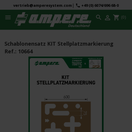
|
vertrieb@amperesystem.com
+49 (0) 6074/696 68-0
phone



shopping_cart
(0)
Schablonensatz KIT Stellplatzmarkierung
Ref.:
10664