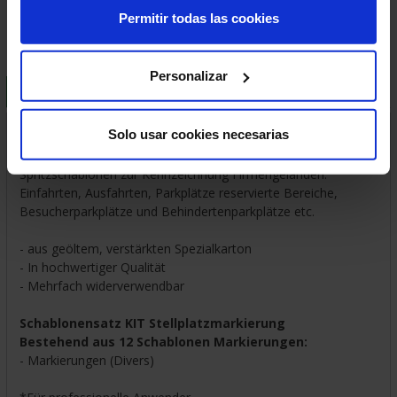
Zufriedenheit garantiert
Permitir todas las cookies
Personalizar
BESCHREIBUNG
LIEFER- UND VERSANDKOSTEN
Schablonensätze
Solo usar cookies necesarias
Spritzschablonen zur Kennzeichnung Firmengeländen:
Einfahrten, Ausfahrten, Parkplätze reservierte Bereiche,
Besucherparkplätze und Behindertenparkplätze etc.
- aus geöltem, verstärkten Spezialkarton
- In hochwertiger Qualität
- Mehrfach widerverwendbar
Schablonensatz KIT Stellplatzmarkierung
Bestehend aus 12 Schablonen Markierungen:
- Markierungen (Divers)