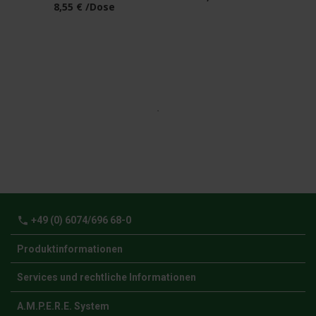
8,55 € /Dose
phone
+49 (0) 6074/696 68-0
Produktinformationen
Services und rechtliche Informationen
A.M.P.E.R.E. System