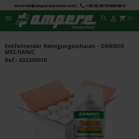
|
vertrieb@amperesystem.com
+49 (0) 6074/696 68-0
phone



shopping_cart
(0)
Entfettender Reinigungsschaum - ORANGE
MECHANIC
Ref.:
632200010