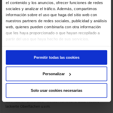
el contenido y los anuncios, ofrecer funciones de redes
sociales y analizar el tráfico. Además, compartimos
información sobre el uso que haga del sitio web con
BESCHREIBUNG
LIEFER- UND VERSANDKOSTEN
nuestros partners de redes sociales, publicidad y análisis
web, quienes pueden combinarla con otra información
Eigenschaften:
que les haya proporcionado o que hayan recopilado a
Dank seiner, mit speziellen Zitrus-Extrakten angereicherten,
partir del uso que haya hecho de sus servicios.
Formel und dem Aktivschaum ist Orange Mechanic bei den
verschiedensten Schmutzarten äußerst wirksam.
Mit dem leistungsstarken, entfettenden Reinigungsschaum
Permitir todas las cookies
können hartnäckige Flecken wie Fett, Öl, Schlamm, Bitumen,
Teer, schwarze Flecken auf Felgen, Klebespuren u.v.m.
entfernt werden.
Personalizar
Sein angenehmer Duft hinterlässt einen frischen Orangenduft
auf den behandelten Oberflächen.
Dank seiner Schaumtextur ist er kraftvoll, wirksam und effektiv
in der Anwendung.
Solo usar cookies necesarias
Der Reingungsschaum ist auf den verschiedensten
Oberflächen anwendbar: Metall, Aluminium, Glas, Fliesen,
lackierte Oberflächen u.v.m.