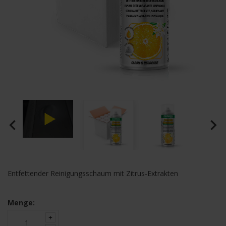
navigate_before
navigate_next
Entfettender Reinigungsschaum mit Zitrus-Extrakten
Menge: