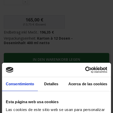
165,00 €
(13,75 € /Dosen)
Endbetrag inkl MwSt.:
196,35 €
Verpackungseinheit:
Karton à 12 Dosen -
Doseninhalt 400 ml netto
IN DEN WARENKORB LEGEN
INFORMATIONEN ANFRAGEN
Consentimiento
Detalles
Acerca de las cookies
Geschatzte Lieferfrist:
2-3 Tage
Esta página web usa cookies
Sichere Zahlung
Zufriedenheit garantiert
Las cookies de este sitio web se usan para personalizar