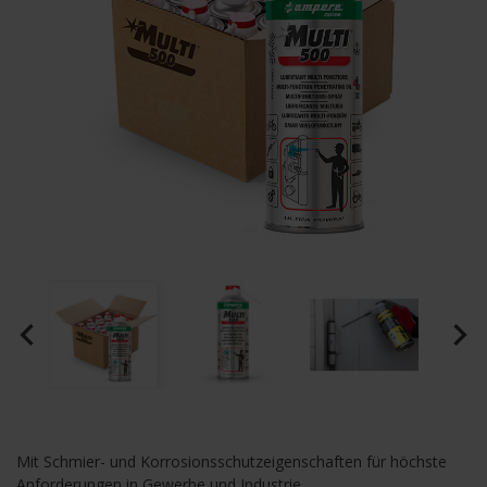
navigate_before
navigate_next
Mit Schmier- und Korrosionsschutzeigenschaften für höchste
Anforderungen in Gewerbe und Industrie.