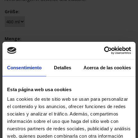
Größe:
Menge:
Consentimiento
Detalles
Acerca de las cookies
28,68 €
(2,39 € /Dose)
Esta página web usa cookies
Endbetrag inkl MwSt.:
34,13 €
Las cookies de este sitio web se usan para personalizar
Verpackungseinheit:
Karton à 12 Dosen -
Doseninhalt 400 ml netto
el contenido y los anuncios, ofrecer funciones de redes
sociales y analizar el tráfico. Además, compartimos
información sobre el uso que haga del sitio web con
IN DEN WARENKORB LEGEN
nuestros partners de redes sociales, publicidad y análisis
web, quienes pueden combinarla con otra información