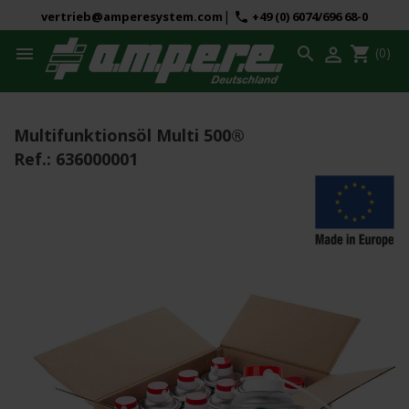
|
vertrieb@amperesystem.com
+49 (0) 6074/696 68-0
phone



shopping_cart
(0)
Multifunktionsöl Multi 500®
Ref.:
636000001