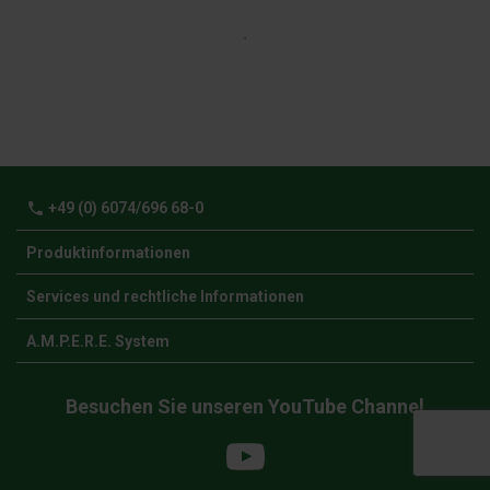
phone
+49 (0) 6074/696 68-0
Produktinformationen
Services und rechtliche Informationen
A.M.P.E.R.E. System
Besuchen Sie unseren YouTube Channel
YouTube