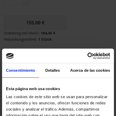
155,00 €
Endbetrag inkl MwSt.:
184,45 €
Verpackungseinheit:
1 Stück
IN DEN WARENKORB LEGEN
Consentimiento
Detalles
Acerca de las cookies
INFORMATIONEN ANFRAGEN
Esta página web usa cookies
Geschatzte Lieferfrist:
2-3 Tage
Las cookies de este sitio web se usan para personalizar
Sichere Zahlung
el contenido y los anuncios, ofrecer funciones de redes
Zufriedenheit garantiert
sociales y analizar el tráfico. Además, compartimos
información sobre el uso que haga del sitio web con