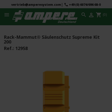
|
vertrieb@amperesystem.com
+49 (0) 6074/696 68-0
phone



shopping_cart
(0)
Rack-Mammut® Säulenschutz Supreme Kit
200
Ref.:
12958