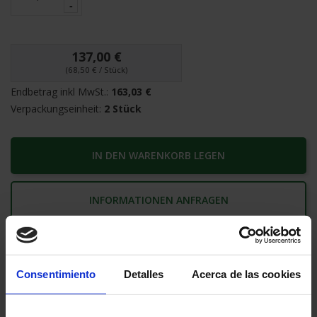
137,00 €
(68,50 € / Stück)
Endbetrag inkl MwSt.:
163,03 €
Verpackungseinheit:
2 Stück
IN DEN WARENKORB LEGEN
INFORMATIONEN ANFRAGEN
Geschatzte Lieferfrist:
2-3 Tage
Consentimiento
Detalles
Acerca de las cookies
Sichere Zahlung
Zufriedenheit garantiert