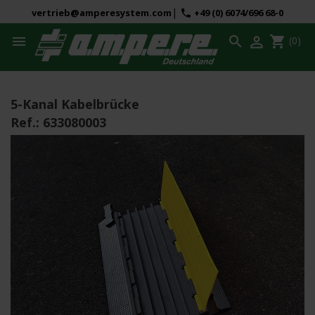
|
vertrieb@amperesystem.com
+49 (0) 6074/696 68-0
phone



shopping_cart
(0)
5-Kanal Kabelbrücke
Ref.:
633080003