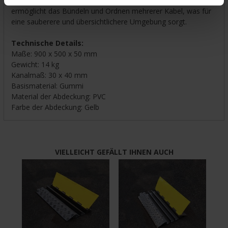
- Effiziente Organisation: Die integrierte Kabelkanal-Funktion
ermöglicht das Bündeln und Ordnen mehrerer Kabel, was für
eine sauberere und übersichtlichere Umgebung sorgt.
Technische Details:
Maße: 900 x 500 x 50 mm
Gewicht: 14 kg
Kanalmaß: 30 x 40 mm
Basismaterial: Gummi
Material der Abdeckung: PVC
Farbe der Abdeckung: Gelb
VIELLEICHT GEFÄLLT IHNEN AUCH