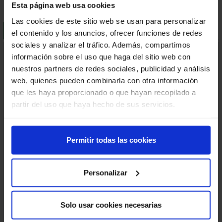
Esta página web usa cookies
Las cookies de este sitio web se usan para personalizar
BESCHREIBUNG
LIEFER- UND VERSANDKOSTEN
el contenido y los anuncios, ofrecer funciones de redes
sociales y analizar el tráfico. Además, compartimos
5-Kanal Kabelbrücke
información sobre el uso que haga del sitio web con
Die 5-Kanal Kabelbrücke bietet eine starke und flexible
nuestros partners de redes sociales, publicidad y análisis
Lösung, um Kabel vor Fahrzeugen und Fußgängern zu
web, quienes pueden combinarla con otra información
schützen. Sie sorgt nicht nur dafür, dass Kabel sicher verstaut
que les haya proporcionado o que hayan recopilado a
sind, sondern verlangsamt auch den Verkehrsfluss.
partir del uso que haya hecho de sus servicios.
Dank des robusten Gummimaterials sind die Schutzrampen
widerstandsfähiger und langlebiger als herkömmliche PVC-
Produkte. Sie eignen sich ideal für stark frequentierte Bereiche
Permitir todas las cookies
oder zum Schutz von größeren Kabeln.
Vorteile:
Personalizar
- Schutz vor Schäden: Verhindert Abrieb, Quetschungen,
Schnitte und Tierbisse an den Kabeln.
- Erhöhte Sicherheit: Verhindert, dass Menschen über Kabel
Solo usar cookies necesarias
stolpern oder stürzen, und reduziert so das Verletzungsrisiko.