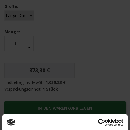
Größe:
Menge:
873,30 €
Endbetrag inkl MwSt.:
1.039,23 €
Verpackungseinheit:
1 Stück
IN DEN WARENKORB LEGEN
INFORMATIONEN ANFRAGEN