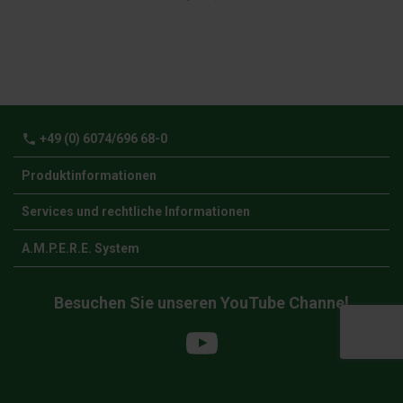
phone
+49 (0) 6074/696 68-0
Produktinformationen
Services und rechtliche Informationen
A.M.P.E.R.E. System
Besuchen Sie unseren YouTube Channel
YouTube