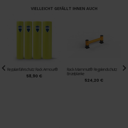
VIELLEICHT GEFÄLLT IHNEN AUCH
vigate_before
navigate_n
Regalanfahrschutz Rack Armour®
Rack-Mammut® Regalendschutz
Einzelplanke
D
58,90 €
524,20 €