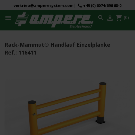
|
vertrieb@amperesystem.com
+49 (0) 6074/696 68-0
phone



shopping_cart
(0)
Rack-Mammut® Handlauf Einzelplanke
Ref.:
116411