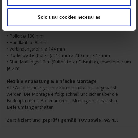
• Modular erweiterbar für flexible Streckenführungen
Solo usar cookies necesarias
Technische Daten im Überblick:
• Höhe: 1.100 mm
• Poller: ø 180 mm
• Handlauf: ø 90 mm
• Verbindungsrohr: ø 144 mm
• Bodenplatte (BxLxH): 210 mm x 210 mm x 12 mm
• Standardlängen: 2 m (Fußmitte zu Fußmitte), erweiterbar um
je 2 m
Flexible Anpassung & einfache Montage
Alle Anfahrschutzsysteme können individuell angepasst
werden. Die Montage erfolgt schnell und sicher über die
Bodenplatte mit Bodenankern – Montagematerial ist im
Lieferumfang enthalten.
Zertifiziert und geprüft gemäß TÜV sowie PAS 13.