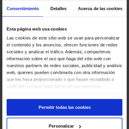
Consentimiento
Detalles
Acerca de las cookies
Geschatzte Lieferfrist:
2-3 Tage
Sichere Zahlung
Esta página web usa cookies
Zufriedenheit garantiert
Las cookies de este sitio web se usan para personalizar
el contenido y los anuncios, ofrecer funciones de redes
sociales y analizar el tráfico. Además, compartimos
información sobre el uso que haga del sitio web con
BESCHREIBUNG
LIEFER- UND VERSANDKOSTEN
nuestros partners de redes sociales, publicidad y análisis
web, quienes pueden combinarla con otra información
®
Rack-Mammut
Handlauf Einzelplanke
que les haya proporcionado o que hayan recopilado a
Zuverlässige Absicherung und klare Trennung von Fuß- und
partir del uso que haya hecho de sus servicios.
Fahrwegen in stark frequentierten Bereichen.
Vielseitig einsetzbar & gut integrierbar
Permitir todas las cookies
• Geeignet für Innen- und Außenbereiche
®
• Kompatibel mit dem
Tor-System Rack-Mammut
Personalizar
Schwingtür