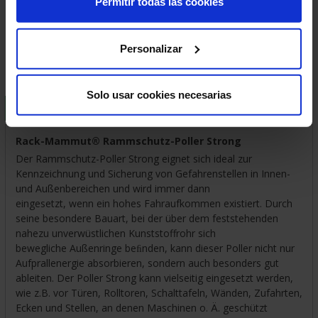
Permitir todas las cookies
Geschatzte Lieferfrist:
2-3 Tage
Sichere Zahlung
Zufriedenheit garantiert
Personalizar
Solo usar cookies necesarias
BESCHREIBUNG
LIEFER- UND VERSANDKOSTEN
Rack-Mammut® Rammschutz-Poller Strong
Der Rammschutz-Poller Strong eignet sich ideal zur
Kennzeichnung und Sicherung von Gefahrenstellen in Innen-
und Außenbereichen und wird immer dann
eingesetzt, wenn ein hohes Fahraufkommen existiert. Durch
seine besondere Bauart, bei der über dem feststehenden
nahezu unverwüstlichen Kunststoffrohr sich
bewegliche Außenringe beﬁnden, kann dieser Poller nicht nur
Aufprallenergie absorbieren, sondern auch besonders gut
ableiten. Der Poller Strong kann vielseitig eingesetzt werden,
wie z.B. vor Türen, Rolltoren, Schalttafeln, Wänden, Zufahrten,
Ecken und Stellen, an denen Maschinen o. Ä. geschützt