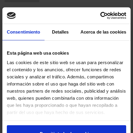
Menge:
Consentimiento
Detalles
Acerca de las cookies
294,00 €
Esta página web usa cookies
Las cookies de este sitio web se usan para personalizar
Endbetrag inkl MwSt.:
349,86 €
el contenido y los anuncios, ofrecer funciones de redes
Verpackungseinheit:
1 Stück
sociales y analizar el tráfico. Además, compartimos
información sobre el uso que haga del sitio web con
nuestros partners de redes sociales, publicidad y análisis
IN DEN WARENKORB LEGEN
web, quienes pueden combinarla con otra información
que les haya proporcionado o que hayan recopilado a
INFORMATIONEN ANFRAGEN
partir del uso que haya hecho de sus servicios.