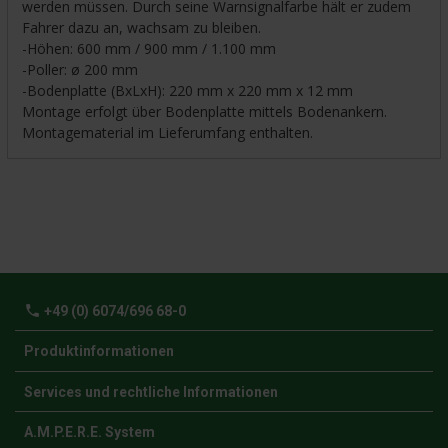
werden müssen. Durch seine Warnsignalfarbe hält er zudem
Fahrer dazu an, wachsam zu bleiben.
-Höhen: 600 mm / 900 mm / 1.100 mm
-Poller: ø 200 mm
-Bodenplatte (BxLxH): 220 mm x 220 mm x 12 mm
Montage erfolgt über Bodenplatte mittels Bodenankern.
Montagematerial im Lieferumfang enthalten.
phone
+49 (0) 6074/696 68-0
Produktinformationen
Services und rechtliche Informationen
A.M.P.E.R.E. System