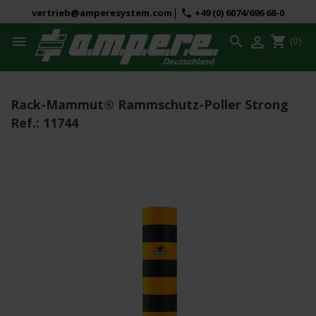
|
vertrieb@amperesystem.com
+49 (0) 6074/696 68-0
phone



shopping_cart
(0)
Rack-Mammut® Rammschutz-Poller Strong
Ref.:
11744