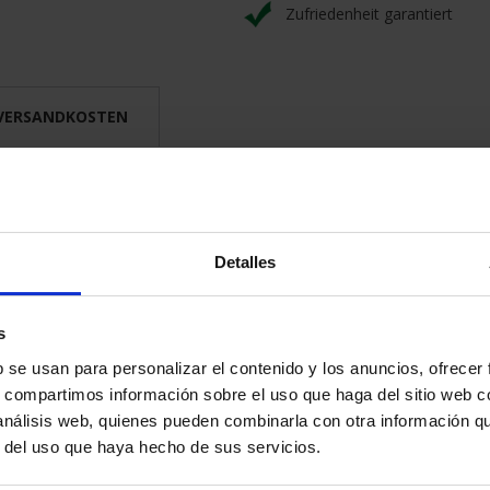
Zufriedenheit garantiert
 VERSANDKOSTEN
lerverkehr.
Detalles
s
b se usan para personalizar el contenido y los anuncios, ofrecer
s, compartimos información sobre el uso que haga del sitio web 
 análisis web, quienes pueden combinarla con otra información q
r del uso que haya hecho de sus servicios.
VIELLEICHT GEFÄLLT IHNEN AUCH