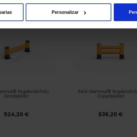
sarias
Personalizar
Per
ammut® Regalendschutz
Rack-Mammut® Regalendsch
Einzelplanke
Doppelplanke
524,20 €
636,20 €