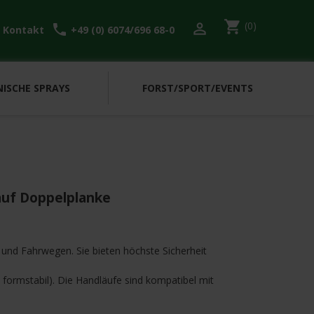
shopping_cart
(0)

l
call
Kontakt
+49 (0) 6074/696 68-0
ISCHE SPRAYS
FORST/SPORT/EVENTS
uf Doppelplanke
 und Fahrwegen. Sie bieten höchste Sicherheit
, formstabil). Die Handläufe sind kompatibel mit