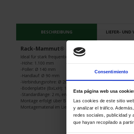
BESCHREIBUNG
LIEFER- UND
Rack-Mammut® Handlauf Doppelplanke
Ideal für stark frequentierte Bereiche mit sehr hohem Stap
-Höhe: 1.100 mm
-Poller: Ø 140 mm
Consentimiento
-Handlauf: Ø 90 mm
-Verbindungsrohre: Ø 200 mm
-Bodenplatte (BxLxH): 180 mm x 180 mm x 12 mm
Esta página web usa cookie
-Standardlänge: 2 m, erweiterbar um je 2 m
Montage erfolgt über Bodenplatte mittels Bodenankern.
Las cookies de este sitio we
Montagematerial im Lieferumfang enthalten.
y analizar el tráfico. Ademá
redes sociales, publicidad y
que hayan recopilado a parti