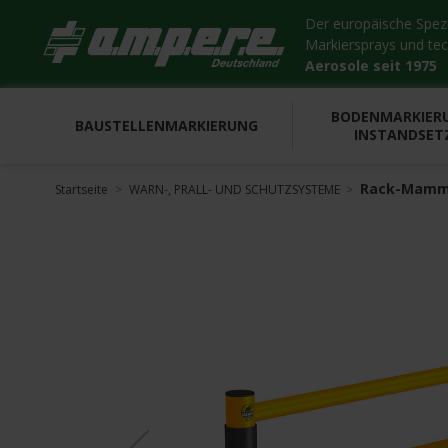
Der europäische Spezia
Markiersprays und te
Aerosole seit 1975
BODENMARKIER
BAUSTELLENMARKIERUNG
INSTANDSET
Rack-Mammu
Startseite
WARN-, PRALL- UND SCHUTZSYSTEME