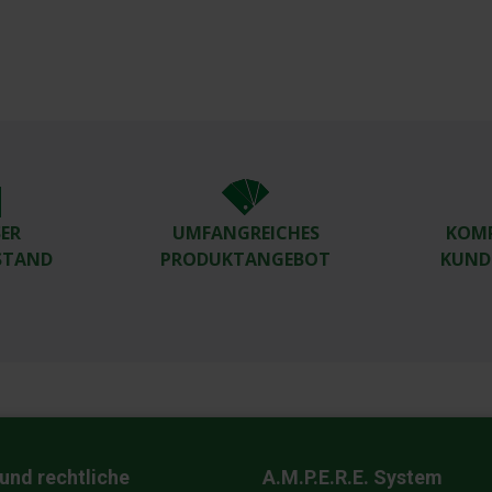
R W
UMFANGREICHES
KOM
TAND
PRODUKTANGEBOT
KUND
und rechtliche
A.M.P.E.R.E. System