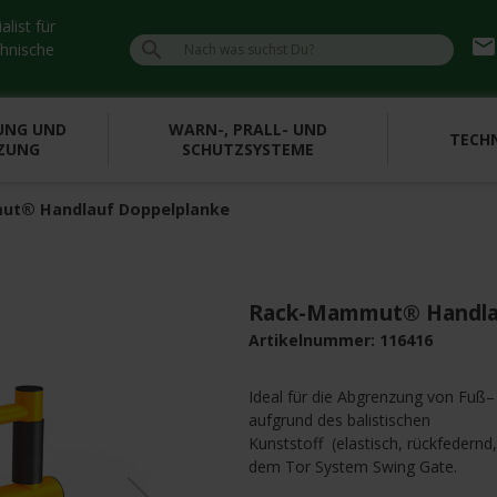
list für
emai

chnische
UNG UND
WARN-, PRALL- UND
TECHN
ZUNG
SCHUTZSYSTEME
t® Handlauf Doppelplanke
Rack-Mammut® Handla
Artikelnummer:
116416
Ideal für die Abgrenzung von Fuß–
aufgrund des balistischen
»
Kunststoff (elastisch, rückfedernd
n
e
x
t
dem Tor System Swing Gate.